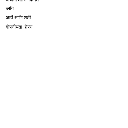
ब्लॉग
अटी आणि शर्ती
गोपनीयता धोरण
मदत हवी आहे?
कसे सुरू करावे?
आमच्याशी संपर्क
साधा
सामान्य
प्रश्न
साइन अप करा
सदस्य लॉगिन
वैशिष्ट्ये