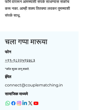
फॉर्म वापरून आमच्याशी संपर्क साधण्यास संकोच
करू नका. आम्ही शक्य तितक्या लवकर तुमच्याशी
संपर्क साधू.
चला गप्पा मारूया
फोन
+९१-९८२२५९६७८३
*कॉल शुल्क लागू शकते.
ईमेल
connect@couplematching.in
सामाजिक माध्यमे